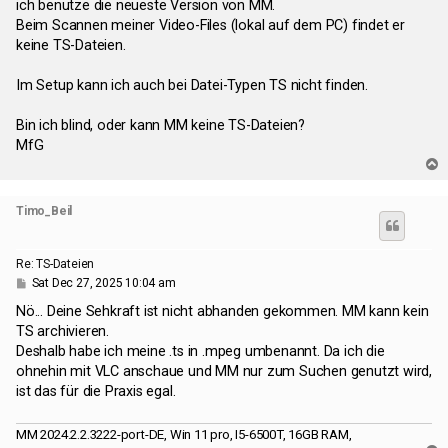
ich benutze die neueste Version von MM.
Beim Scannen meiner Video-Files (lokal auf dem PC) findet er
keine TS-Dateien.
Im Setup kann ich auch bei Datei-Typen TS nicht finden.
Bin ich blind, oder kann MM keine TS-Dateien?
MfG
T
o
p
Timo_Beil
Re: TS-Dateien
P
Sat Dec 27, 2025 10:04 am
o
s
Nö... Deine Sehkraft ist nicht abhanden gekommen. MM kann kein
t
TS archivieren.
Deshalb habe ich meine .ts in .mpeg umbenannt. Da ich die
ohnehin mit VLC anschaue und MM nur zum Suchen genutzt wird,
ist das für die Praxis egal.
MM 2024.2.2.3222-port-DE, Win 11 pro, I5-6500T, 16GB RAM,