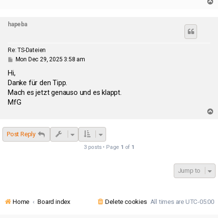
T
o
p
hapeba
Re: TS-Dateien
P
Mon Dec 29, 2025 3:58 am
o
s
Hi,
t
Danke für den Tipp.
Mach es jetzt genauso und es klappt.
MfG
T
o
p
Post Reply
3 posts • Page
1
of
1
Jump to
Home
Board index
Delete cookies
All times are
UTC-05:00